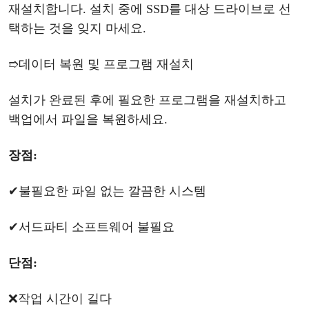
재설치합니다. 설치 중에 SSD를 대상 드라이브로 선
택하는 것을 잊지 마세요.
➱
데이터
복원
및
프로그램
재설치
설치가
완료된
후에
필요한
프로그램을
재설치하고
백업에서
파일을
복원하세요
.
장점
:
✔
불필요한
파일
없는
깔끔한
시스템
✔
서드파티
소프트웨어
불필요
단점
:
❌
작업
시간이
길다