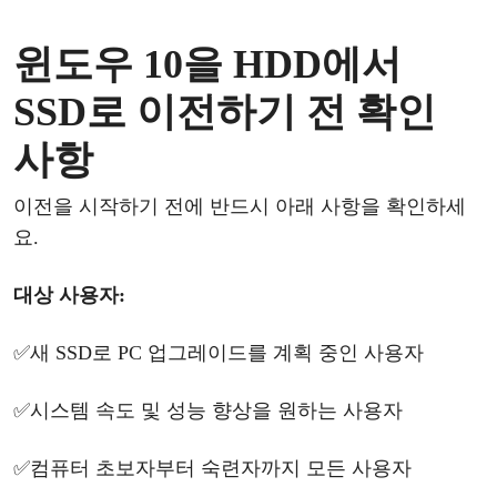
윈도우
10을
HDD에서
SSD로 이전
하기
전
확인
사항
이전을
시작하기
전에
반드시
아래
사항을
확인하세
요
.
대상
사용자
:
✅
새
SSD로 PC 업그레이드를 계획 중인 사용자
✅
시스템
속도
및
성능
향상을
원하는
사용자
✅
컴퓨터
초보자부터
숙련자까지
모든
사용자