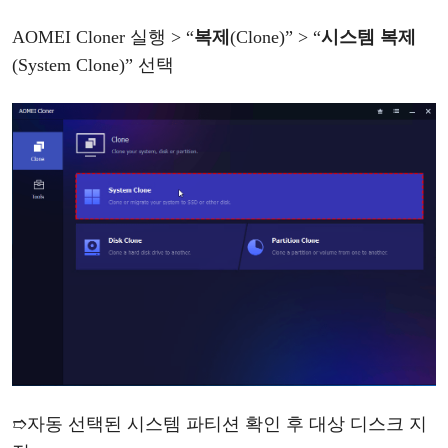
AOMEI Cloner 실행 >
“
복제
(Clone)
”
>
“
시스템
복제
(System Clone)
”
선택
➱
자동
선택된
시스템
파티션
확인
후
대상
디스크
지