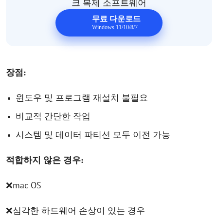
크 복제 소프트웨어
무료 다운로드
Windows 11/10/8/7
장점
:
윈도우
및
프로그램
재설치
불필요
비교적
간단한
작업
시스템
및
데이터
파티션
모두
이전
가능
적합하지
않은
경우
:
mac OS
❌
❌
심각한
하드웨어
손상이
있는
경우