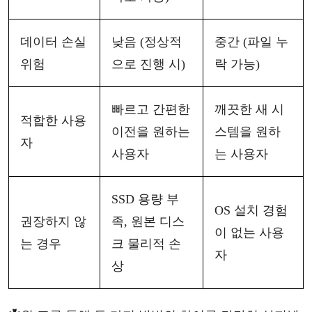
데이터
손실
낮음
(정상적
중간
(파일 누
위험
으로 진행 시)
락 가능)
빠르고
간편한
깨끗한
새
시
적합한
사용
이전을
원하는
스템을
원하
자
사용자
는
사용자
SSD 용량 부
OS 설치 경험
권장하지
않
족, 원본 디스
이 없는 사용
는
경우
크 물리적 손
자
상