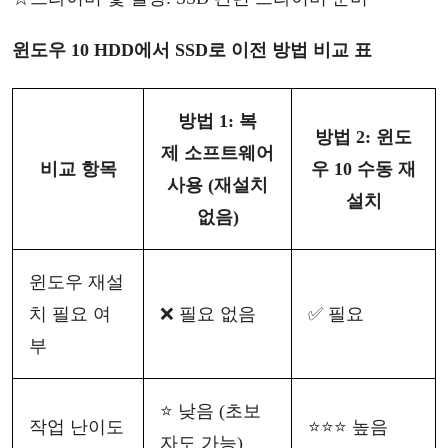
윈도우
10
HDD에서 SSD로
이전
방법
비교
표
방법
1:
복
방법
2:
윈도
제
소프트웨어
비교
항목
우
10 수동 재
사용
(재설치
설치
없음)
윈도우
재설
치
필요
여
❌
필요
없음
✅
필요
부
⭐
낮음
(초보
작업
난이도
⭐⭐⭐
높음
자도 가능)