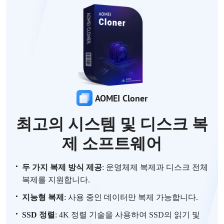
AOMEI Cloner
최고의 시스템 및 디스크 복
제 소프트웨어
두
가지
복제
방식
제공
:
운영체제
복제
과
디스크
전체
복제를 지원
합니다
.
지능형
복제
:
사용
중인
데이터만
복
제
가능합니다
.
SSD 정렬
:
4K 정렬 기술을 사용하여 SSD의 읽기 및