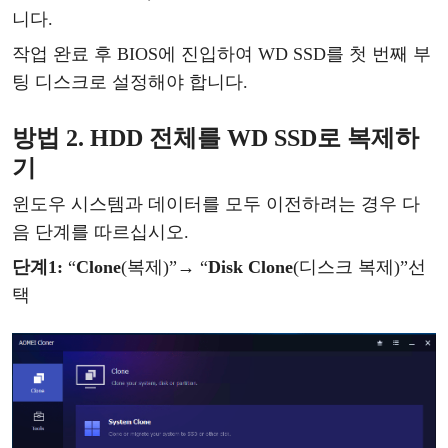
니다.
작업
완료
후
BIOS에 진입하여 WD SSD를 첫 번째 부
팅 디스크로 설정해야 합니다.
방법
2. HDD 전체를 WD SSD로
복제
하
기
윈도우
시스템과
데이터를
모두
이전하려는
경우
다
음
단계를
따르십시오
.
단계
1
:
“
Clone
(복제)”
→
“
Disk Clone
(디스크 복제)”
선
택