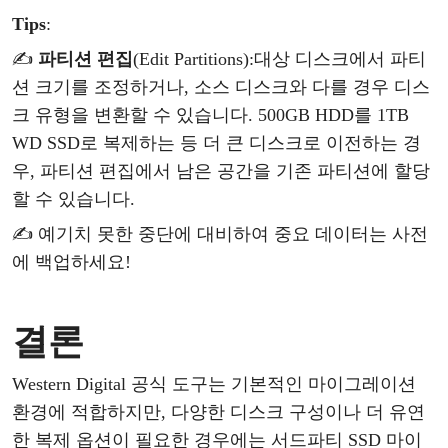
Tips
:
✍
파티션
편집
(
Edit Partitions
):
대상
디스크에서
파티
션
크기를
조정하거나
, 소스 디스크와 다를 경우 디스
크 유형을 변환할 수 있습니다.
500GB HDD를 1TB
WD SSD로 복제하는 등 더 큰 디스크로 이전하는 경
우,
파티션
편집
에서
남은
공간을
기존
파티션에
할당
할
수
있습니다
.
✍ 예기치
못한
중단에
대비하여
중요
데이터는
사전
에
백업하세요
!
결론
Western Digital 공식 도구는 기본적인 마이그레이션
환경에 적합하지만,
다양한
디스크
구성이나
더
유연
한
복제
옵션이
필요한
경우에는
서드파티
SSD 마이