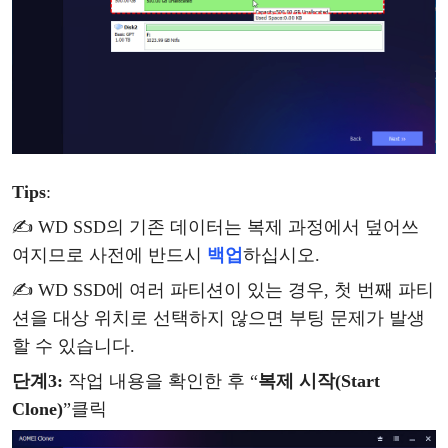
Tips
:
✍ WD SSD의 기존 데이터는
복제
과정에서
덮어쓰
여지므로
사전에
반드시
백업
하십시오
.
✍ WD SSD에 여러 파티션이 있는 경우, 첫 번째 파티
션을 대상 위치로 선택하지 않으면 부팅 문제가 발생
할 수 있습니다.
단계
3
:
작업
내용을
확인한
후
“
복제
시작
(Start
Clone)
”
클릭