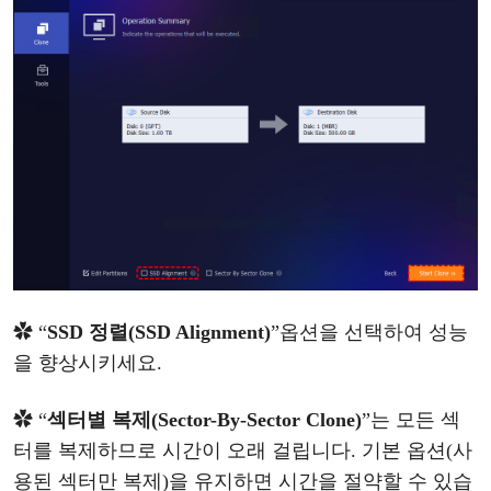
✿ “
SSD 정렬(SSD Alignment)
”
옵션을
선택하여
성능
을
향상시키세요
.
✿ “
섹터
별
복제
(Sector-By-Sector Clone)
”
는
모든
섹
터를
복제하므로
시간이
오래
걸립니다
.
기본
옵션
(사
용된 섹터만 복제)을 유지하면 시간을 절약할 수 있습