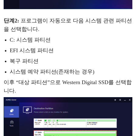
단계
2
:
프로그램이
자동으로
다음
시스템
관련
파티션
을
선택합니다
.
C: 시스템 파티션
EFI 시스템 파티션
복구
파티션
시스템
예약
파티션
(존재하는 경우)
이후
“
대상
파티션
”
으
로
Western Digital SSD를 선택합
니다.