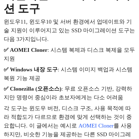
션
도구
윈도우
11,
윈도우
10 및 서버 환경에서 업데이트와 기
술 지원이 이루어지고 있는 SSD 마이그레이션 도구는
다음 3가지입니다.
✅
AOMEI Cloner
: 시스템
복제
과
디스크
복제
을
모두
지원
시스템 이미지 백업과 시스템
✅
Windows 내장 도구
:
복원 기능 제공
✅
Clonezilla (오픈소스)
:
무료
오픈소스
기반
, 강력하
지만 명령어 중심이라 초보자에게는 다소 어려움
각
도구는
윈도우
버전
, 디스크 구조, 사용 목적에 따
라 적합도가 다르므로 환경에 맞게 선택하는 것이 중
요합니다.
이
글에서는
예시로
AOMEI Cloner
를
사용
하지만
, 비슷한 기능을 제공하는 다른
SSD 마이그레