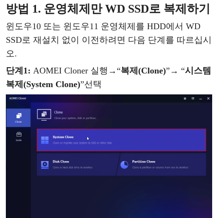
방법
1. 운영체제만 WD SSD로
복제
하기
윈도우
10 또는
윈도우
11 운영체제를 HDD에서 WD
SSD로 재설치 없이 이전하려면 다음 단계를 따르십시
오.
단계
1
:
AOMEI Cloner 실행
→
“
복제
(Clone)
”
→
“
시스템
복제
(System Clone)
”
선택