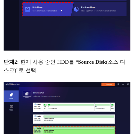
단계
2
:
현재
사용
중인
HDD를
“
Source Disk
(
소스
디
스크
)
”
로
선택