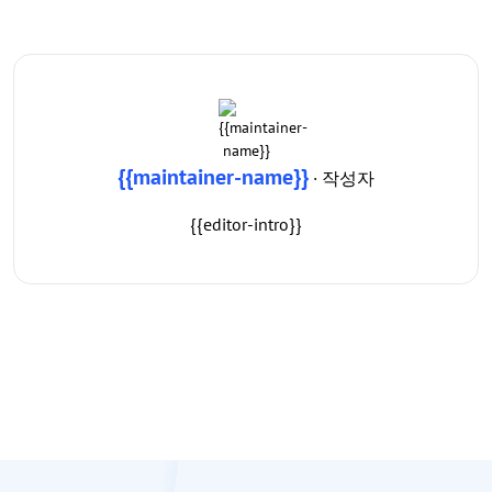
{{maintainer-name}}
· 작성자
{{editor-intro}}