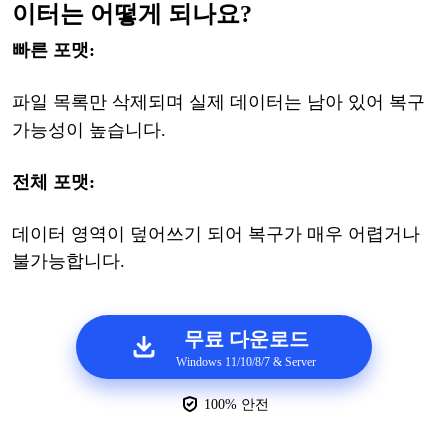
이터는 어떻게 되나요?
빠른
포맷
:
파일
목록만
삭제되며
실제
데이터는
남아
있어
복구
가능성이
높습니다
.
전체
포맷
:
데이터
영역이
덮어쓰기
되어
복구가
매우
어렵거나
불가능합니다
.
무료 다운로드
Windows 11/10/8/7 & Server
100% 안전