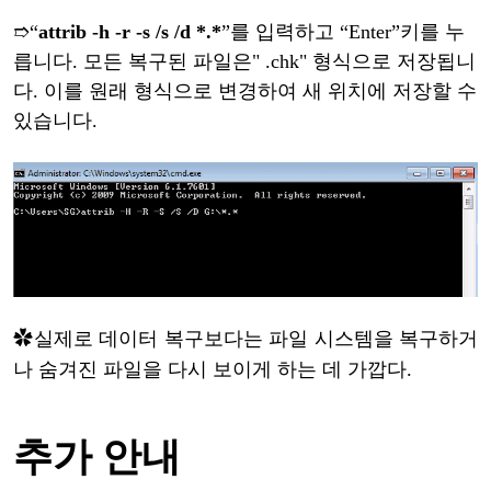
➱
“
attrib -h -r -s /s /d *.*
”
를
입력하고
“
Enter
”
키를
누
릅니다
. 모든 복구된 파일은" .chk" 형식으로 저장됩니
다. 이를 원래 형식으로 변경하여 새 위치에 저장할 수
있습니다.
✿
실제로
데이터
복구보다는
파일
시스템을
복구하거
나
숨겨진
파일을
다시
보이게
하는
데
가깝다
.
추가
안내