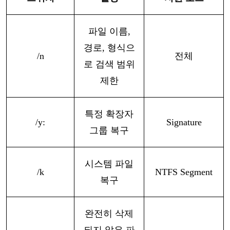
파일
이름
,
경로, 형식으
/n
전체
로 검색 범위
제한
특정
확장자
/y:
Signature
그룹
복구
시스템
파일
/k
NTFS Segment
복구
완전히
삭제