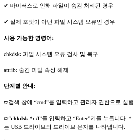
✔
바이러스로
인해
파일이
숨김
처리된
경우
✔
실제
포맷이
아닌
파일
시스템
오류인
경우
사용
가능한
명령어
:
chkdsk: 파일 시스템 오류 검사 및 복구
attrib: 숨김 파일 속성 해제
단계별
안내
:
➱
검색
창에
“
cmd
”
를
입력하고
관리자
권한으로
실행
➱
“
chkdsk *: /f
”
를
입력하고
“
Enter
”
키를
누릅니다
. *
는 USB 드라이브의 드라이브 문자를 나타냅니다.