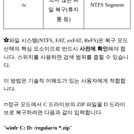
되지
않은
파
/u
NTFS Segment
일
복구
(휴지
통 등)
✿
파일
시스템
(NTFS, FAT, exFAT, ReFS)은 복구 모드
선택의 핵심 요소이므로 반드시
사전에
확인
해야
합
니다
.
스위치를
사용하면
검색
범위를
좁힐
수
있습니
다
.
이
방법은
기술적
이해도가
있는
사용자에게
적합합
니다
.
➱
정규
모드에서
C 드라이브의 ZIP 파일을 D 드라이
브로 복구하려면 다음과 같이 입력합니다.
"
winfr C: D: /regular/n *.zip
"