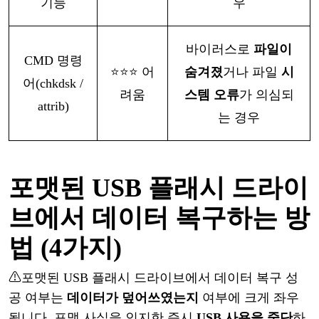
기능
우
바이러스로
파일이
CMD 명령
⭐⭐⭐
어
숨겨졌
거나
파일
시
어(chkdsk /
려움
스템
오류
가
의심되
attrib)
는
경우
포맷된
USB 플래시 드라이
브에서 데이터 복구하는 방
법 (4가지)
⚠
포맷된
USB 플래시 드라이브에서 데이터 복구 성
공 여부는
데이터가
덮어쓰였는지
여부에
크게
좌우
됩니다
.
포맷
사실을
인지한
즉시
USB 사용을 중단
하