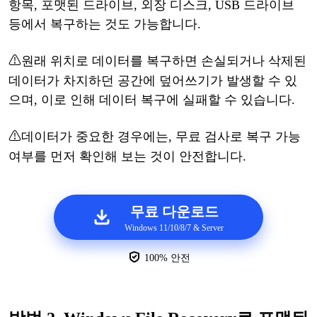
항목
, 포맷된 드라이브, 외장 디스크, USB 드라이브
등에서 복구하는 것도 가능합니다.
⚠
원래
위치로
데이터를
복구하면
손실되거나
삭제된
데이터가
차지하던
공간에
덮어쓰기가
발생할
수
있
으며
, 이로 인해 데이터 복구에 실패할 수 있습니다.
⚠
데이터가
중요한
경우에는
,
무료
검사
로
복구
가능
여부를
먼저
확인해
보는
것이
안전합니다
.
무료 다운로드
Windows 11/10/8/7 & Server
100% 안전