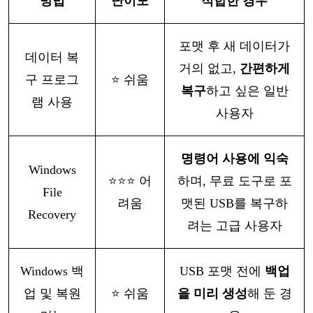
방법
난이도
적합한
경우
포맷
후
새
데이터가
데이터
복
거의
없고
,
간편하게
구
프로그
⭐
쉬움
복구
하고
싶은
일반
램
사용
사용자
명령어
사용에
익숙
Windows
⭐⭐⭐
어
하며
, 무료 도구로 포
File
려움
맷된 USB를 복구하
Recovery
려는 고급 사용자
Windows 백
USB 포맷 전에
백업
업 및 복원
⭐
쉬움
을
미리
생성
해
둔
경