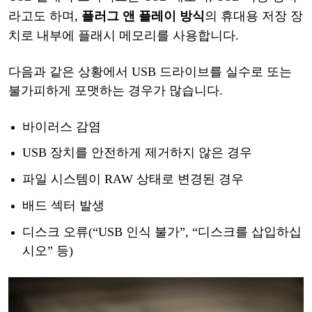
라고도 하며,
플러그
앤
플레이
방식
의
휴대용
저장
장
치로
내부에
플래시
메모리를
사용합니다
.
다음과
같은
상황에서
USB 드라이브를 실수로 또는
불가피하게 포맷하는 경우가 많습니다.
바이러스
감염
USB 장치를 안전하게 제거하지 않은 경우
파일
시스템이
RAW 상태로 변경된 경우
배드
섹터
발생
디스크
오류
(
“USB 인식 불가”, “디스크를 삽입하십
시오” 등
)