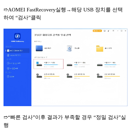
➱
AOMEI FastRecovery
실행
→
해당
USB 장치를 선택
하여
“
검사
”
클릭
➱
“
빠른
검사
”
이후
결과가
부족할
경우
“
정밀
검사
”
실
행