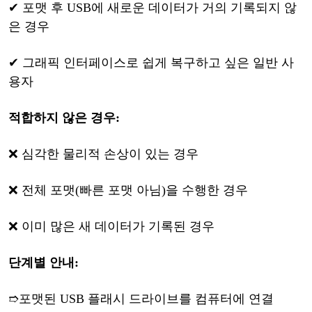
✔
포맷
후
USB에 새로운 데이터가 거의 기록되지 않
은 경우
✔
그래픽
인터페이스로
쉽게
복구하고
싶은
일반
사
용자
적합하지
않
은
경우
:
❌
심각한
물리적
손상이
있는
경우
❌
전체
포맷
(빠른 포맷 아님)을 수행한 경우
❌
이미
많은
새
데이터가
기록된
경우
단계별
안내
:
➱
포맷된
USB 플래시 드라이브를 컴퓨터에 연결