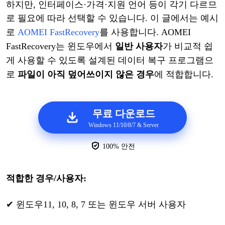
하지만, 인터페이스·가격·지원 언어 등이 각기 다르므
로 필요에 따라 선택할 수 있습니다. 이 글에서는 예시
로
AOMEI FastRecovery
를
사용합니다
.
AOMEI
FastRecovery는
윈도우
에서
일반
사용자
가
비교적
쉽
게
사용할
수
있도록
설계된
데이터
복구
프로그램으
로
파일이
아직
덮어쓰이지
않은
경우
에
적합합
니다
.
무료 다운로드
Windows 11/10/8/7 & Server
100% 안전
적합한
경우
/사용자:
✔
윈도우
11
,
10
,
8
,
7
또는
윈도우
서버
사용자