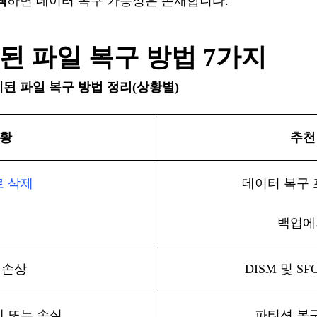
택
하면
데이터
복구
가능성은
존재합니다
.
된
파일
복구
방법
7가지
제된
파일
복구
방법
정리
(
상황별
)
황
추천
로
삭제
데이터
복구
백업에
손상
DISM 및 S
제
또는
손실
파티션
복