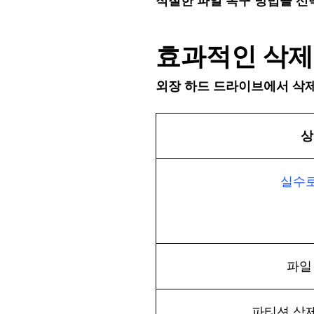
적절한
파일
복구
방법
을
선
효과적인
삭제
외장
하드
드라이브에서
삭
상
실수
파일
파티션
삭