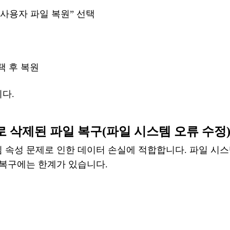
든 사용자 파일 복원” 선택
택
후
복원
니다
.
어로
삭제된
파일
복구
(
파일
시스템
오류
수정
김
속성
문제로
인한
데이터
손실에
적합합니다
.
파일
시스
 복구에는 한계가 있습니다.