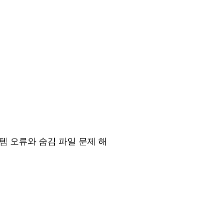
)
템
오류와
숨김
파일
문제
해