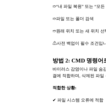
➱
“내 파일 복원” 또는 “모
➱
파일
또는
폴더
검색
➱
원래
위치
또는
새
위치
선
⚠
사전
백업이
필수
조건입
방법
2
: CMD 명령
바이러스
감염이나
파일
숨
결에
적합하
며
, 삭제된 파일
적합한
상황
:
✔
파일
시스템
오류에
적합