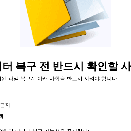
이터
복구
전
반드시
확인할
제된
파일
복구
전
아래
사항을
반드시
지켜야
합니다
.
금지
택