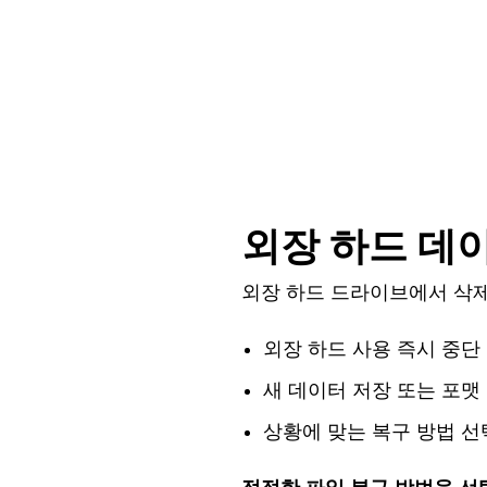
외장
하드
데
외장
하드
드라이브에서
삭
외장
하드
사용
즉시
중단
새
데이터
저장
또는
포맷
상황에
맞는
복구
방법
선