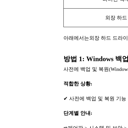
외장
하드
아래에서
는
외장
하드
드라이
방법
1
: Windows
사전에
백업
및
복원
(Wind
적합한
상황
:
✔
사전에
백업
및
복원
기능
단계
별
안내
: