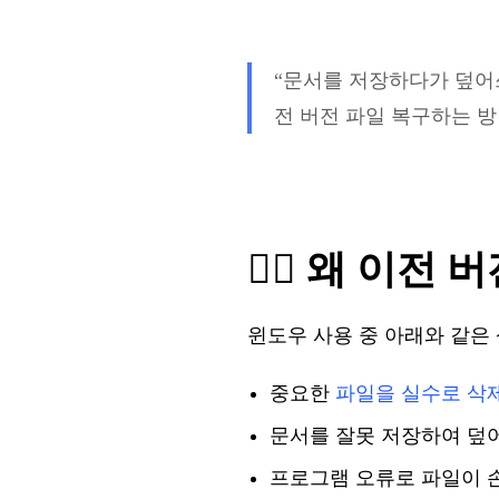
“
문서를
저장하다가
덮어
전
버전
파일
복구
하는
방
🤷‍♂️ 왜
이전
버
윈도우
사용
중
아래와
같은
중요한
파일을
실수로
삭
문서를
잘못
저장하여
덮
프로그램
오류로
파일이