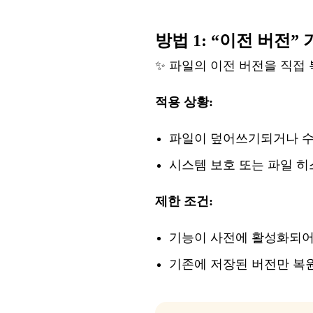
방법
1: “이전 버전”
✨
파일의
이전
버전을
직접
적용
상황
:
파일이
덮어쓰기되거나
시스템
보호
또는
파일
히
제한
조건
:
기능이
사전에
활성화
되
기존에
저장된
버전만
복