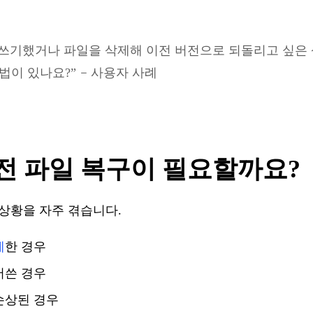
쓰기했거나
파일을
삭제해
이전
버전으로
되돌리고
싶은
–
법
이
있나요
?
”
사용자
사례
전
파일
복구
이
필요할까요
?
상황을
자주
겪습니다
.
제
한
경우
어쓴
경우
손상된
경우