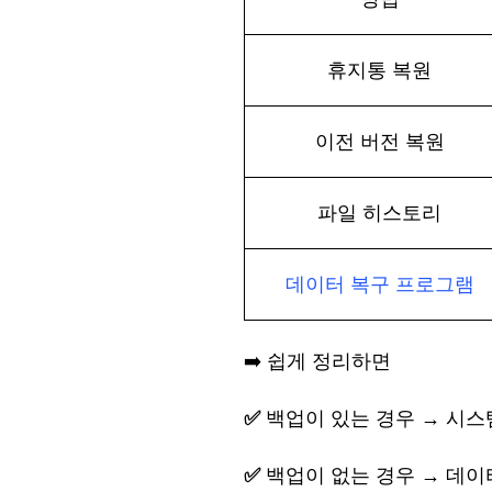
휴지통
복원
이전
버전
복원
파일
히스토리
데이터
복구
프로그램
➡️ 쉽게 정리하면
✅
백업이
있는
경우
→ 시스
✅
백업이
없는
경우
→ 데이