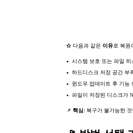
☆
다음과
같은
이유
로
복원
시스템
보호
또는
파일
히
하드디스크
저장
공간
부
윈도우
업데이트
후
기능
파일이
저장된
디스크가
📌
핵심
:
복구가
불가능한
것