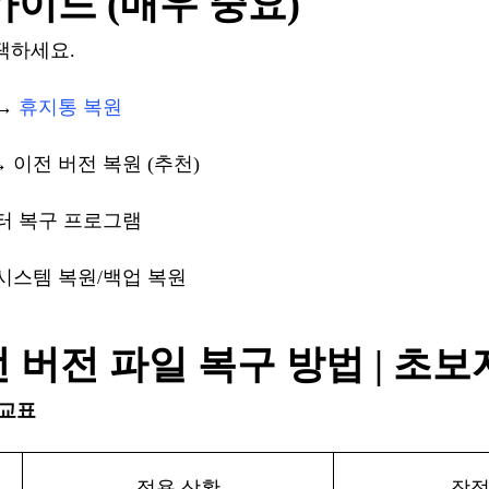
가이드
(매우 중요)
택하세요
.
→
휴지통
복원
→ 이전 버전 복원 (추천)
터 복구 프로그램
시스템 복원/백업 복원
전
버전
파일
복구
방법
| 초보
교
표
적용
상황
장