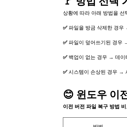
🚩 방법
선택
상황에
따라
아래
방법을
선
✅
파일을
방금
삭제한
경우
✅
파일이
덮어쓰기된
경우
✅
백업이
없는
경우
→ 데이
✅
시스템이
손상된
경우
→ 
😊 윈도우
이
이전
버전
파일
복구
방법
비
방법