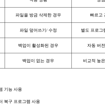
파일을
방금
삭제한
경우
빠르고
파일
덮어쓰기
/ 수정
별도
프로그
백업이
활성화된
경우
자동
버
백업이
없는
경우
비교적
높
템 기능 사용
터 복구 프로그램 사용