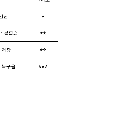
간단
⭐
램
불필요
⭐⭐
전
저장
⭐⭐
은
복구율
⭐⭐⭐