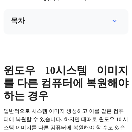
목차
윈도우
10
시스템
이미지
를
다른
컴퓨터에
복원해야
하는
경우
일반적으로
시스템
이미지
생성
하고
이를
같은
컴퓨
터에
복원할
수
있습니다
. 하지만 때때로
윈도우
10
시
스템
이미지
를
다른
컴퓨터
에
복원해야
할
수도
있습