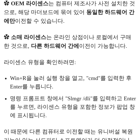
✿
OEM 라이센스
는
컴퓨터
제조사가
사전
설치한
것
으로
, 해당 마더보드에 묶여 있어
동일한
하드웨어
간
에만
이전할
수
있습니다
.
✿
소매
라이센스
는
온라인
상점이나
로컬에서
구매
한
것으로
,
다른
하드웨어
간에
이전이
가능합니다
.
라이센스
유형을
확인하려면
:
Win+R을 눌러 실행 창을 열고, "cmd"를 입력한 후
Enter를 누릅니다.
명령
프롬프트
창에서
"Slmgr /dli"를 입력하고 Enter
를 누르면, 라이센스 유형을 포함한 정보가 팝업 창
에 표시됩니다.
이
때문에
다른
컴퓨터로
이전할
때는
유니버설
복원