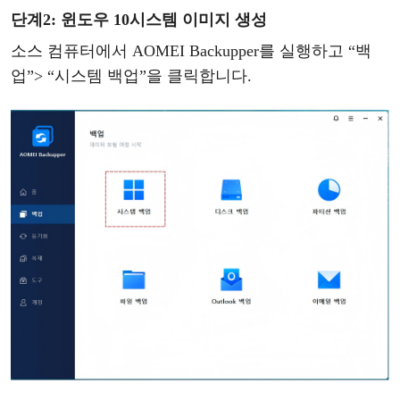
단계
2
:
윈도우
10
시스템
이미지
생성
소스
컴퓨터에서
AOMEI Backupper를 실행하고
“
백
업
”
>
“
시스템
백업
”
을
클릭합니다
.