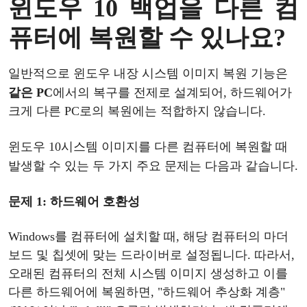
윈도우
10
백업을
다른
컴
퓨터에
복원할
수
있나요
?
일반적으로
윈도우
내장
시스템
이미지
복원
기능은
같은
PC
에서의
복구를
전제로
설계되어
, 하드웨어가
크게 다른 PC로의 복원에는 적합하지 않습니다.
윈도우
10
시스템
이미지를
다른
컴퓨터에
복원할
때
발생할
수
있는
두
가지
주요
문제는
다음과
같습니다
.
문제
1: 하드웨어 호환성
Windows를 컴퓨터에 설치할 때, 해당 컴퓨터의 마더
보드 및 칩셋에 맞는 드라이버로 설정됩니다. 따라서,
오래된 컴퓨터의 전체 시스템 이미지 생성하고 이를
다른 하드웨어에 복원하면, "하드웨어 추상화 계층"