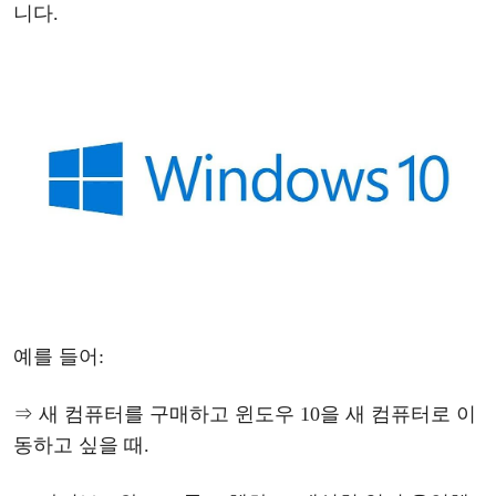
니다
.
예를
들어
:
⇒ 새
컴퓨터를
구매하고
윈도우
10
을
새
컴퓨터로
이
동하고
싶을
때
.