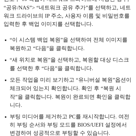
“
공유
/NAS
”
>
“
네트워크
공유
추가
”
를
선택하고
, 네트
워크 드라이브의 IP 주소, 사용자 이름 및 비밀번호를
입력한 후 백업 이미지를 선택합니다.
“
이
시스템
백업
복원
”
을
선택하여
전체
이미지를
복원하고
“
다음
”
을
클릭합니다
.
“
새
위치로
복원
”
을
선택하고
, 복원할 대상 디스크
를 선택한 후
“
다음
”
을
클릭합니다
.
모든
작업을
미리
보기하고
“
유니버설
복원
”
옵션이
체크되어
있는지
확인합니다
. 확인 후
“
복원
시
작
”
을
클릭합니다
. 복원이 완료되면 확인을 클릭합
니다.
부팅
미디어를
제거하고
PC를 재시작합니다. 여전
히 부팅 순서와 부팅 모드를 BIOS/UEFI 설정에서
변경하여 성공적으로 부팅할 수 있습니다.