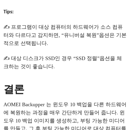
Tips:
✍
프로그램이
대상
컴퓨터의
하드웨어가
소스
컴퓨
터와
다르다고
감지하면
,
“
유니버설
복원
”
옵션은
기본
적으로
선택됩니다
.
✍
대상
디스크가
SSD인 경우
“
SSD 정렬
”
옵션을
체
크하는
것이
좋습니다
.
결론
AOMEI Backupper
는
윈도우
10
백업을
다른
하드웨어
에
복원하는
과정을
매우
간단하게
만들어 줍니다
.
윈
도우
10
백업
이미지를
생성하고
, 부팅 가능한 미디어
를 만들고, 그 후 부팅 가능한 미디어로 대상 컴퓨터를