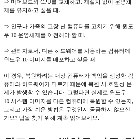
⇒ 마더보드와
CPU를 교체하고, 재설치 없이 운영체
제를 유지하고 싶을 때.
⇒ 친구나
가족의
고장
난
컴퓨터를
고치기
위해
윈도
우
10
운영
체제를
이전해야
할
때
.
⇒ 관리자로서, 다른 하드웨어를 사용하는 컴퓨터에
윈도우
10
이미지를
배포하고
싶을
때
.
이
경우
, 복원하려는 대상 컴퓨터가 백업을 생성한 컴
퓨터와 하드웨어가 다르기 때문에 복원 시 호환성 문
제가 발생할 수 있습니다. 그렇다면 실제로
윈도우
10
시스템
이미지
를
다른
컴퓨터에
복원할
수
있는지
,
그리고 가장 쉬운 방법은 무엇인지 궁금하지 않으신
가요? 답을 찾기 위해 계속 읽어보세요.