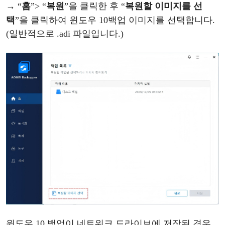
→ “
홈
”
>
“
복원
”
을
클릭한
후
“
복원할
이미지를
선
택
”
을
클릭하여
윈도우
10
백업
이미지를
선택합니다
.
(일반적으로 .adi 파일입니다.)
윈도우
10
백업이
네트워크
드라이브에
저장된
경우
,