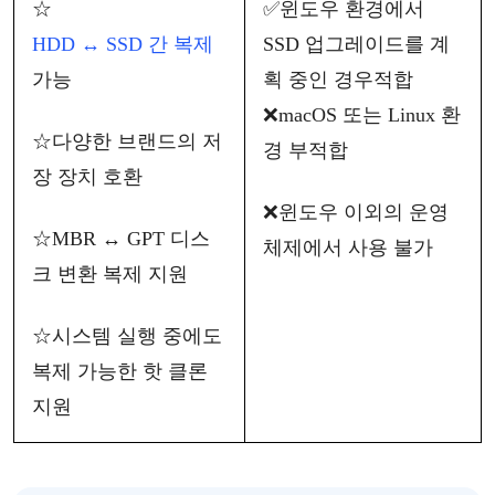
☆
✅
윈도우
환경에서
HDD ↔ SSD 간 복제
SSD 업그레이드를 계
가능
획 중인 경우
적합
❌
macOS 또는 Linux 환
☆
다양한
브랜드의
저
경
부적합
장
장치
호환
❌
윈도우
이외의
운영
☆
MBR ↔ GPT 디스
체제에서
사용
불가
크 변환 복제 지원
☆
시스템
실행
중에도
복제
가능한
핫
클론
지원