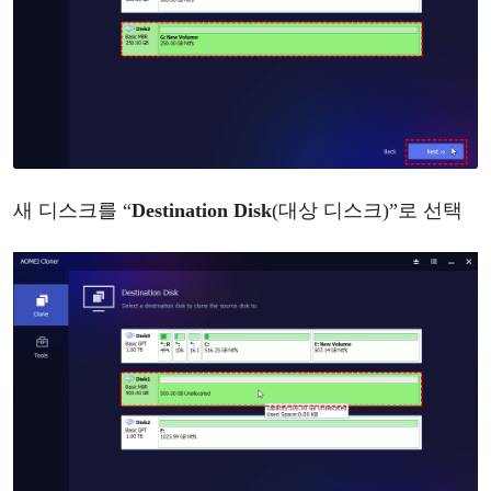
새
디스크를
“
Destination Disk
(
대상
디스크
)
”
로
선택