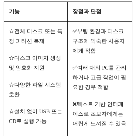
기능
장점과
단점
☆
전체
디스크
또는
특
✅
부팅
환경과
디스크
정
파티션
복제
구조에
익숙한
사용자
에게
적합
☆
디스크
이미지
생성
및
암호화
지원
✅
여러
대의
PC를 관리
하거나 고급 작업이 필
☆
다양한
파일
시스템
요한 경우
적합
호환
❌
텍스트
기반
인터페
☆
설치
없이
USB 또는
이스로
초보자에게는
CD로 실행 가능
어렵게
느껴질
수
있음