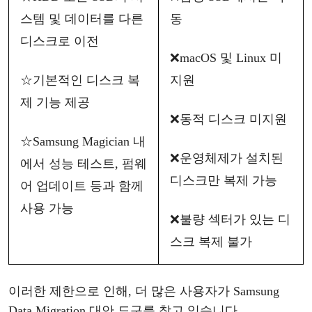
스템 및 데이터를 다른
동
디스크로 이전
❌
macOS 및 Linux 미
☆
기본적인
디스크
복
지원
제
기능
제공
❌
동적
디스크
미지원
☆
Samsung Magician 내
❌
운영체제가
설치된
에서 성능 테스트, 펌웨
디스크만
복제
가능
어 업데이트 등과 함께
사용 가능
❌
불량
섹터가
있는
디
스크
복제
불가
이러한
제한으로
인해
, 더 많은 사용자가 Samsung
Data Migration
대안
도구를
찾고
있습니다
.