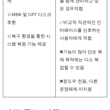
제
을
함께
관리하고
싶
은
경우
적합
☆
MBR 및 GPT 디스크
호환
✅
비교적
직관적인
인
터페이스를
선호하는
☆
복구
환경을
통한
시
사용자
에게
적합
스템
복원
기능
제공
❌
기능이
많아
단순
복
제
목적에는
다소
복
잡할
수
있음
❌
윈도우
전용
, 다른
운영체제 미지원