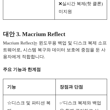
❌
실시간
복제
(핫 클론)
미지원
대안
3. Macrium Reflect
Macrium Reflect는
윈도우
용
백업
및
디스크
복제
소프
트웨어로
,
시스템
복구와
데이터
보호에
중점을
둔
사
용자에게
적합합니다
.
주요
기능과
한계점
기능
장점과
단점
☆
디스크
및
파티션
복
✅
디스크
복제와
백업