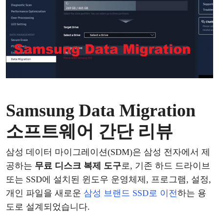
Samsung Data Migration
소프트웨어 간단 리뷰
삼성
데이터
마이그레이션
(SDM)
은
삼성 전자에서
제
공하는
무료
디스크
복제
도구
로
,
기존
하드
드라이브
또는
SSD에 설치된
윈도우
운영체제
, 프로그램, 설정,
개인 파일을
새로운
삼성
브랜드
SSD로 이전
하는
용
도로
설계되었습니다
.