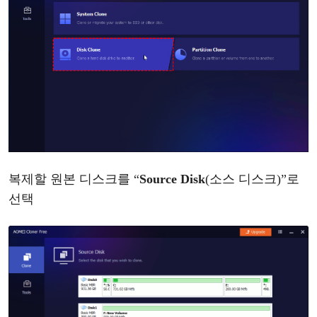
복제할
원본
디스크를
“
Source Disk
(
소스
디스크
)
”
로
선택