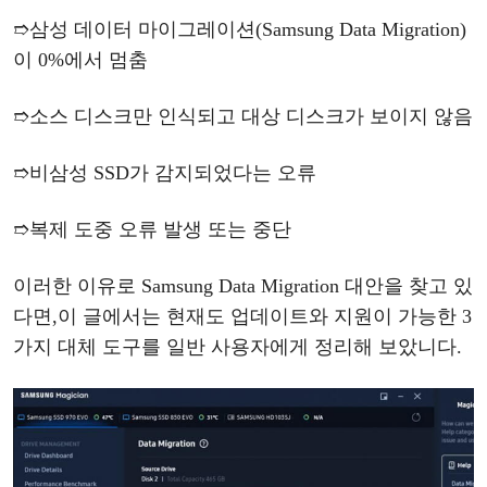
➱
삼성
데이터
마이그레이션(
Samsung Data Migration)
이 0%에서 멈춤
➱
소스
디스크만
인식되고
대상
디스크가
보이지
않음
➱
비삼성
SSD가 감지되었다는 오류
➱
복제
도중
오류
발생
또는
중단
이러한
이유로
Samsung Data Migration 대안을 찾고 있
다면,
이
글에서는
현재도
업데이트와
지원이
가능한
3
가지 대체 도구를
일반
사용자에
게
정리해
보았
니다
.