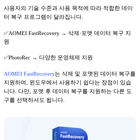
사용자의
기술
수준과
사용
목적에
따라
적합한
데이
터
복구
프로그램
이
달라집니다
.
✅
AOMEI FastRecovery
→ 삭제
·
포맷
데이터
복구
지
원
✅
PhotoRec
→ 다양한 운영체제 지원
AOMEI FastRecovery
는
삭제
및
포맷된
데이터
복구를
지원하며
,
윈도우
에서
사용하기
쉽다는
장점이
있습
니다
. 다만, 포맷 후 데이터 복구
를
지원하는
다른
도
구를
선택
하셔도
됩니다
.