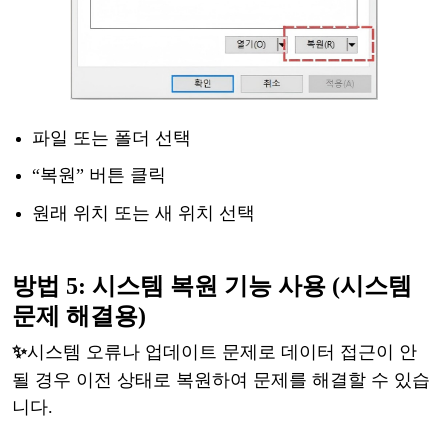
파일
또는
폴더
선택
“복원” 버튼 클릭
원래
위치
또는
새
위치
선택
방법
5: 시스템 복원 기능 사용 (시스템
문제 해결용)
✨
시스템
오류나
업데이트
문제로
데이터
접근이
안
될
경우
이전
상태로
복원하여
문제를
해결할
수
있습
니다
.