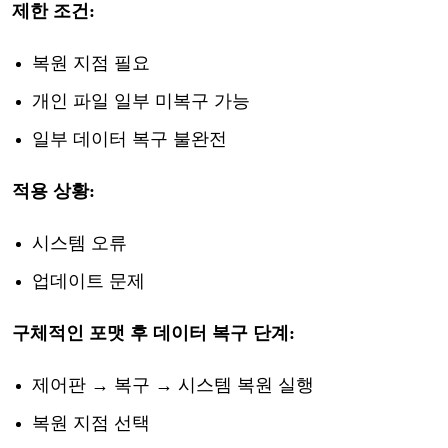
제한
조건
:
복원
지점
필요
개인
파일
일부
미복구
가능
일부
데이터
복구
불완전
적용
상황
:
시스템
오류
업데이트
문제
구체적인
포맷
후
데이터
복구
단계
:
제어판
→ 복구 → 시스템 복원 실행
복원
지점
선택