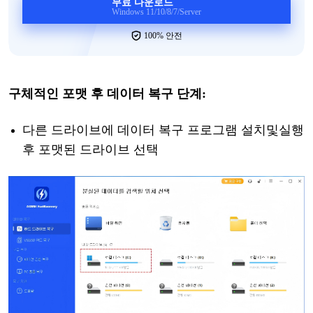
무료 다운로드
Windows 11/10/8/7/Server
100% 안전
구체적인
포맷
후
데이터
복구
단계
:
다른
드라이브에
데이터
복구
프로그램
설치
및
실행
후
포맷된
드라이브
선택