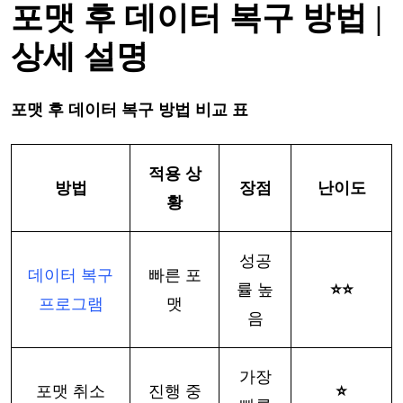
포맷
후
데이터
복구
방법
|
상세
설명
포맷
후
데이터
복구
방법
비교
표
적용
상
방법
장점
난이도
황
성공
데이터
복구
빠른
포
률
높
⭐⭐
프로그램
맷
음
가장
포맷
취소
진행
중
⭐