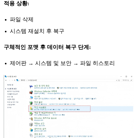
적용
상황
:
파일
삭제
시스템
재설치
후
복구
구체적인
포맷
후
데이터
복구
단계
:
제어판
→ 시스템 및 보안 →
파일
히스토리