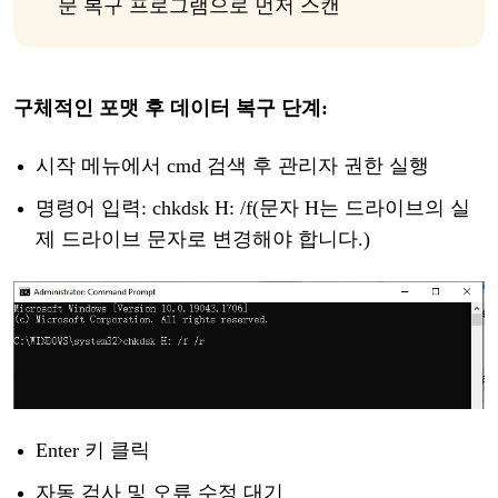
문
복구
프로그램으로
먼저
스캔
구체적인
포맷
후
데이터
복구
단계
:
시작
메뉴에서
cmd 검색 후 관리자 권한 실행
명령어
입력
: chkdsk
H
: /f
(
문자
H
는
드라이브의
실
제
드라이브
문자로
변경해야
합니다
.
)
Enter 키
클릭
자동
검사
및
오류
수정
대기