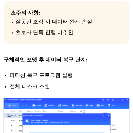
⚠️
주의
사항
:
잘못된
조작
시
데이터
완전
손실
초보자
단독
진행
비추천
구체적인
포맷
후
데이터
복구
단계
:
파티션
복구
프로그램
실행
전체
디스크
스캔