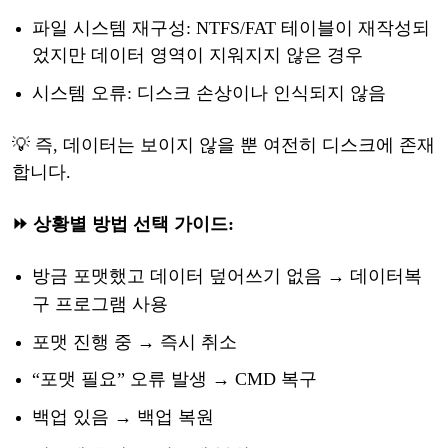
파일
시스템
재구성
: NTFS/FAT 테이블이 재작성되
었지만 데이터 영역이 지워지지 않은 경우
시스템
오류
: 디스크 손상이나 인식되지 않음
💡
즉
, 데이터는 보이지 않을 뿐 여전히 디스크에 존재
합니다.
⏩ 상황별
방법
선택
가이드
:
방금
포맷했고
데이터
덮어쓰기
없음
→ 데이터
복
구
프로그램
사용
포맷
진행
중
→ 즉시 취소
“포맷 필요” 오류 발생 → CMD 복구
백업
있음
→ 백업 복원