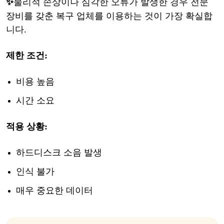
✨
물리적
손상이나
심각한
오류가
발생한
경우
전문
장비를
갖춘
복구
업체를
이용하는
것이
가장
확실합
니다
.
제한
조건
:
비용
높음
시간
소요
적용
상황
:
하드디스크
소음
발생
인식
불가
매우
중요한
데이터