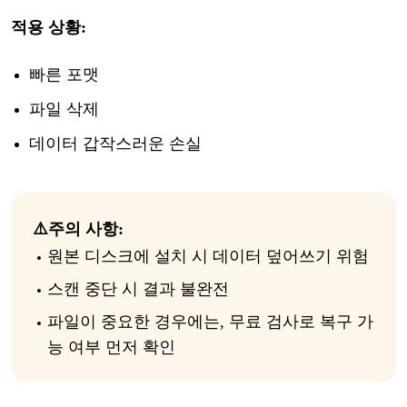
적용
상황
:
빠른
포맷
파일
삭제
데이터
갑작스러운
손실
⚠️
주의
사항
:
원본
디스크에
설치
시
데이터
덮어쓰기
위험
스캔
중단
시
결과
불완전
파일
이
중요한
경우에는
,
무료
검사
로
복구
가
능
여부
먼저
확인