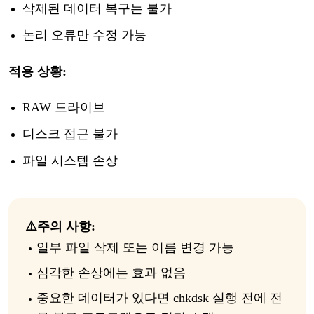
삭제된
데이터
복구는
불가
논리
오류만
수정
가능
적용
상황
:
RAW 드라이브
디스크
접근
불가
파일
시스템
손상
⚠️
주의
사항
:
일부
파일
삭제
또는
이름
변경
가능
심각한
손상에는
효과
없음
중요한
데이터가
있다면
chkdsk
실행
전에
전