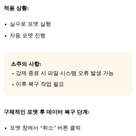
적용
상황
:
실수로
포맷
실행
자동
포맷
진행
⚠️
주의
사항
:
강제
종료
시
파일
시스템
오류
발생
가능
이후
복구
작업
필요
구체적인
포맷
후
데이터
복구
단계
:
포맷
창에서
“취소” 버튼 클릭