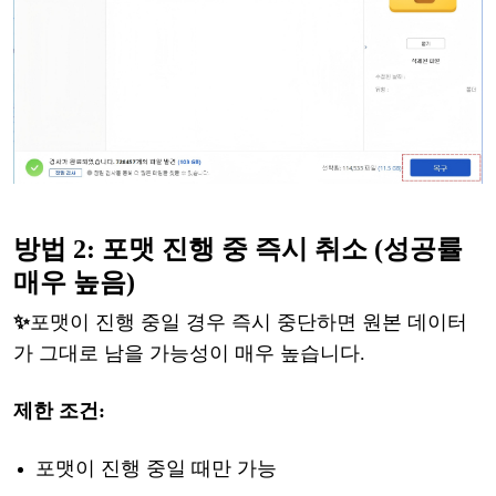
방법
2: 포맷 진행 중 즉시 취소 (성공률
매우 높음)
✨
포맷이
진행
중일
경우
즉시
중단하면
원본
데이터
가
그대로
남을
가능성이
매우
높습니다
.
제한
조건
:
포맷이
진행
중일
때만
가능