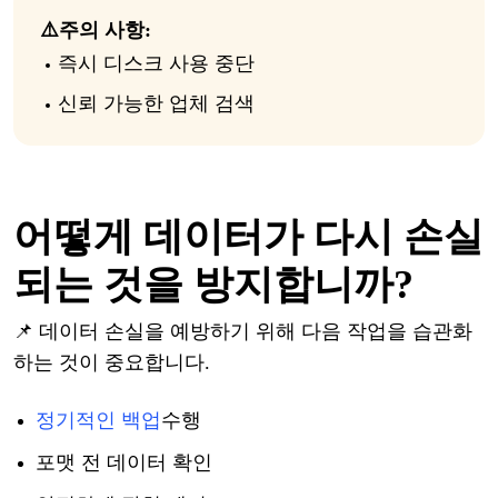
⚠️
주의
사항
:
즉시
디스크
사용
중단
신뢰
가능한
업체
검색
어떻게
데이터가
다시
손실
되는
것을
방지합니까
?
📌 데이터
손실을
예방하기
위해
다음
작업
을
습관화
하는
것이
중요합니다
.
정기적인
백업
수행
포맷
전
데이터
확인