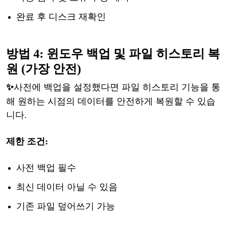
완료
후
디스크
재확인
방법
4:
윈도우
백업
및
파일
히스토리
복
원
(가장 안전)
✨
사전에
백업을
설정했다면
파일
히스토리
기능을
통
해
원하는
시점의
데이터를
안전하게
복원할
수
있습
니다
.
제한
조건
:
사전
백업
필수
최신
데이터
아닐
수
있음
기존
파일
덮어쓰기
가능