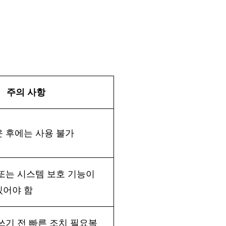
주의
사항
운
후에는
사용
불가
또는
시스템
보호
기능이
있어야
함
쓰기
전
빠른
조치
필요복