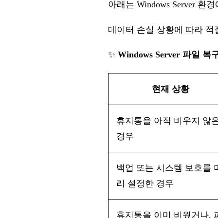
아래는
Windows Serve
데이터
손실
상황에
따라
적
✨
Windows Server 파일 
현재
상황
휴지통을
아직
비우지
않
경우
백업
또는
시스템
보호를
리
설정한
경우
휴지통을
이미
비웠거나
, 