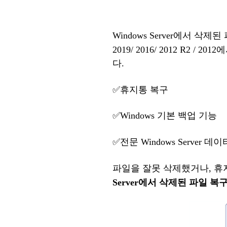
Windows Server에서 삭제
201
9
/ 201
6
/ 2012 R2 / 20
12
에
다.
✅
휴지통
복구
✅
Windows 기본 백업 기능
✅
전문
Windows Server 
파일을
잘못
삭제했거나
, 
Server에서
삭제된
파일
복