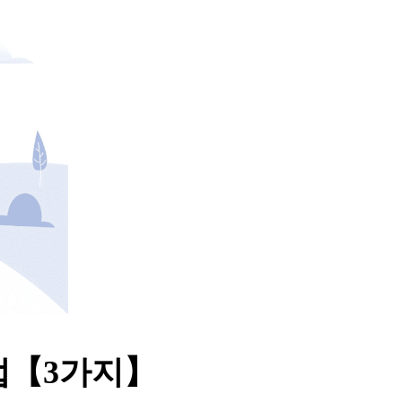
법【
3가지】