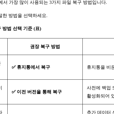
r 환경에서 가장 많이 사용되는 3가지 파일 복구 방법입니다.
절한
방법을
선택하세요
.
복구 방법 선택 기준 (표)
권장
복구
방법
은
✅
휴지통에서
복구
휴지통을
비
미
사전에
백업
✅
이전
버전을
통해
복구
활성화되어
파
추가
데이터