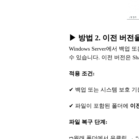
▶ 방법 2. 이전 버
Windows Server에서 
수 있습니다.
이전
버전은
S
적용
조건
:
✔
백업
또는
시스템
보호
기
✔
파일이
포함된
폴더에
이
파일
복구
단계
:
➱
원래
폴더에서
우
클릭
→
“