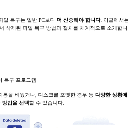
된 파일 복구
는
일반
PC보다
더
신중해야
합니다
.
이
글
에서
서
삭제된
파일
복구
방법과
절차를
체계적으로
소개합니
데이터 복구
프로그램
휴지통을 비웠거나, 디스크를 포맷한 경우 등
다양한
상황에
구
방법을
선택
할
수
있습니다
.