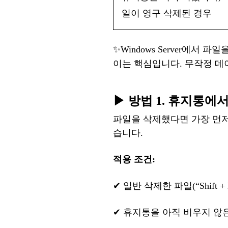
일이 영구 삭제된 경우
✨
Windows Server에서 
이는
핵심입니다
.
무작정
데
▶ 방법 1. 휴지통에
파일을
삭제했다면
가장
먼
습니다.
적용
조건
:
✔
일반
삭제한
파일
(
“
Shift +
✔
휴지통을
아직
비우지
않