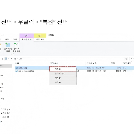
선택
> 우클릭
> “복원” 선택