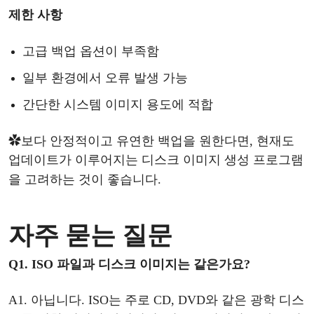
제한
사항
고급
백업
옵션이
부족함
일부
환경에서
오류
발생
가능
간단한
시스템
이미지
용도에
적합
✿
보다
안정적이고
유연한
백업을
원한다면
, 현재도
업데이트가 이루어지는 디스크 이미지
생성
프로그램
을
고려하는
것이
좋습니다
.
자주
묻는
질문
Q1.
ISO 파일과 디스크 이미지는 같은가요?
A1.
아닙니다
. ISO는 주로 CD, DVD와 같은 광학 디스