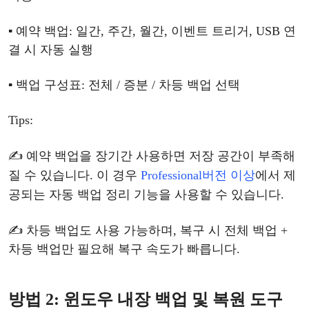
▪ 예약 백업: 일간, 주간, 월간, 이벤트 트리거, USB 연
결 시 자동 실행
▪ 백업
구성표
: 전체 / 증분 / 차등 백업 선택
T
ips:
✍ 예약
백업을
장기간
사용하면
저장
공간이
부족해
질
수
있습니다
.
이
경우
Professional
버전
이상
에서
제
공되는
자동
백업
정리
기능을
사용할
수
있습니다
.
✍ 차등
백업도
사용
가능하며
,
복구
시
전체
백업
+
차등 백업만 필요해 복구 속도가 빠릅니다.
방법
2:
윈도우
내장
백업
및
복원
도구