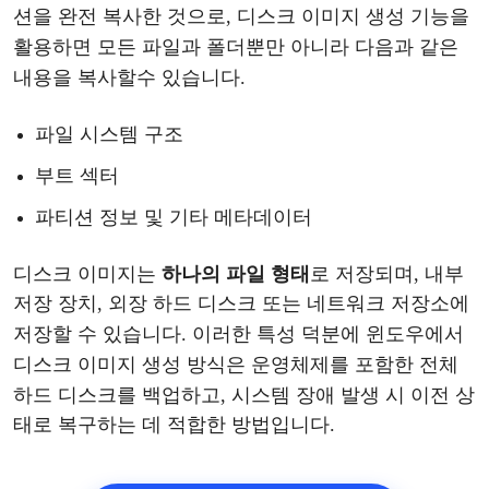
션을 완전 복사한 것으로, 디스크 이미지 생성 기능을
활용하면
모든
파일과
폴더뿐만
아니라
다음과
같은
내용을
복사
할
수
있습니다
.
파일
시스템
구조
부트
섹터
파티션
정보
및
기타
메타데이터
디스크
이미지는
하나의
파일
형태
로
저장되며
, 내부
저장 장치, 외장 하드 디스크 또는 네트워크 저장소에
저장
할
수
있습니다
. 이러한 특성 덕분에
윈도우
에서
디스크
이미지
생성
방식은
운영체제를
포함한
전체
하드
디스크를
백업하고
, 시스템 장애 발생 시 이전 상
태로 복구하는 데 적합한 방법입니다.