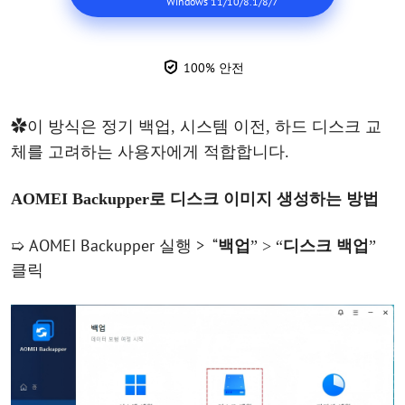
Windows 11/10/8.1/8/7
100% 안전
✿
이
방식은
정기
백업
, 시스템 이전, 하드
디스크
교
체를
고려하는
사용자에게
적합합니다
.
AOMEI Backupper로
디스크
이미지
생성하는
방법
AOMEI Backupper 실행
> “
➯
백업
” > “
디스크
백업
”
클릭