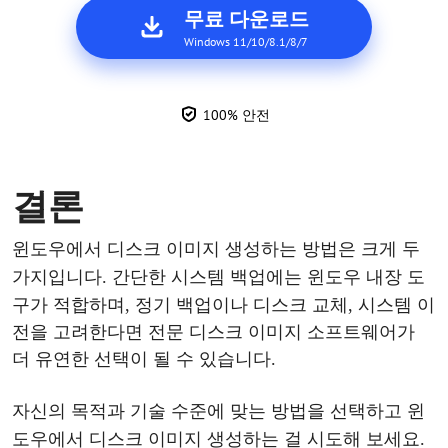
무료 다운로드
Windows 11/10/8.1/8/7
100% 안전
결론
윈도우
에서
디스크
이미지
생성하는
방법은
크게
두
가지입니다
.
간단한
시스템
백업에는
윈도우
내장
도
구가
적합하며
, 정기 백업이나 디스크 교체, 시스템 이
전을 고려한다면 전문 디스크 이미지 소프트웨어가
더 유연한 선택이 될 수 있습니다.
자신의
목적과
기술
수준에
맞는
방법을
선택하
고
윈
도우에서
디스크
이미지
생성하는
걸
시도해
보세요
.