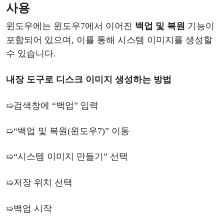
사용
윈도우
에는
윈도우
7에서 이어진
백업
및
복원
기능이
포함되어
있으며
, 이를 통해 시스템 이미지를 생성할
수 있습니다.
내장
도구로
디스크
이미지
생성하는
방법
➯
검색창에
“백업” 입력
➯
“백업 및 복원(
윈도우
7)” 이동
➯
“시스템 이미지 만들기” 선택
➯
저장
위치
선택
➯
백업
시작