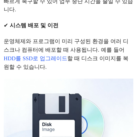
빠르게 복구할 수 있어 업무 중단 시간을 줄일 수 있습
니다.
✔
시스템
배포
및
이전
운영체제와
프로그램이
미리
구성된
환경을
여러
디
스크나
컴퓨터에
배포할
때
사용됩니다
. 예를 들어
HDD를 SSD로 업그레이드
할
때
디스크
이미지를
복
원할
수
있습니다
.