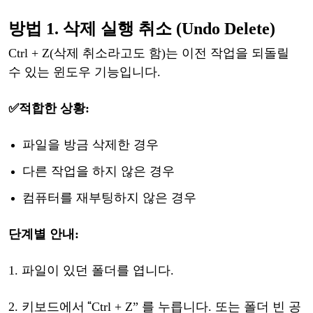
방법
1. 삭제 실행 취소 (Undo Delete)
Ctrl + Z(삭제 취소라고도 함)는 이전 작업을 되돌릴
수 있는
윈도우
기능입니다
.
✅적합한
상황
:
파일을
방금
삭제한
경우
다른
작업을
하지
않은
경우
컴퓨터를
재부팅하지
않은
경우
단계별
안내
:
1.
파일이
있던
폴더를
엽니다
.
“
2.
키보드에서
Ctrl + Z” 를 누릅니다
.
또는
폴더
빈
공