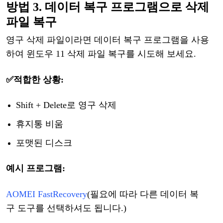
방법
3. 데이터 복구 프로그램
으로
삭제
파일
복구
영구
삭제
파일
이라면
데이터
복구
프로그램
을
사용
하여
윈도우
11 삭제 파일 복구를 시도해 보세요.
✅적합한
상황:
Shift + Delete로 영구 삭제
휴지통
비움
포맷된
디스크
예시
프로그램
:
AOMEI FastRecovery
(
필요에
따라
다른
데이터
복
구
도구를
선택하셔도
됩니다
.
)