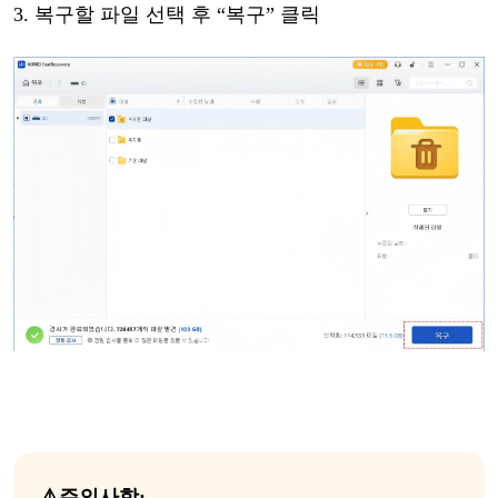
3
.
복구할
파일
선택
후
“
복구
”
클릭
⚠️
주의
사항
: