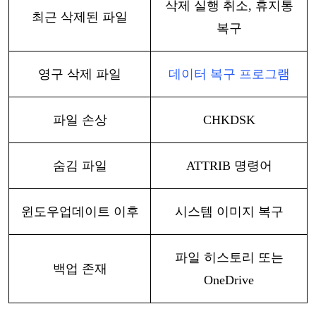
삭제
실행
취소
, 휴지통
최근
삭제된
파일
복구
영구
삭제
파일
데이터
복구
프로그램
파일
손상
CHKDSK
숨김
파일
ATTRIB 명령어
윈도우
업데이트
이후
시스템
이미지
복구
파일
히스토리
또는
백업
존재
OneDrive