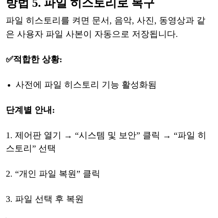
방법
5. 파일 히스토리로 복구
파일
히스토리
를
켜면
문서
, 음악, 사진, 동영상
과
같
은
사용자
파일
사본이
자동으로
저장됩니다
.
✅적합한
상황:
사전에
파일
히스토리
기능
활성화됨
단계별
안내
:
1.
제어판
열기
→
“
시스템
및
보안
”
클릭
→
“
파일
히
스토리
”
선택
2.
“
개인
파일
복원
”
클릭
3.
파일
선택
후
복원