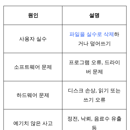
원인
설명
파일을
실수로
삭제
하
사용자
실수
거나
덮어쓰기
프로그램
오류
, 드라이
소프트웨어
문제
버 문제
디스크
손상
, 읽기 또는
하드웨어
문제
쓰기 오류
정전
, 낙뢰, 음료수 유출
예기치
않은
사고
등