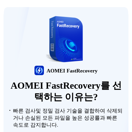
AOMEI FastRecovery
AOMEI FastRecovery
를
선
택하는
이유는
?
빠른
검사
및
정밀
검사
기술을
결합하여
삭제되
거나
손실된
모든
파일을
높은
성공률과
빠른
속도로
감지합니다
.