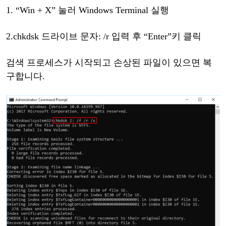
1.
“
Win + X
”
눌러
Windows Terminal 실행
2.
chkdsk 드라이브 문자: /r
입력
후
“
Enter
”
키
클릭
검색
프로세스가
시작되고
손상된
파일이
있으면
복
구합니다
.