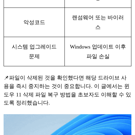
랜섬웨어
또는
바이러
악성코드
스
시스템
업그레이드
Windows 업데이트 이후
문제
파일 손실
📌
파일이
삭제된
것을
확인했다면
해당
드라이브
사
용을
즉시
중지하는
것이
중요합니다
. 이
글에서는
윈
도우
11 삭제 파일 복구 방법을 초보자도 이해할 수 있
도록 정리했습니다.