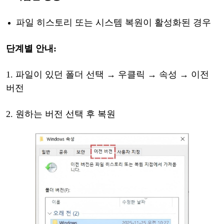
파일
히스토리
또는
시스템
복원이
활성화된
경우
단계별
안내
:
1.
파일이
있던
폴더
선택
→
우
클릭
→ 속성 → 이전
버전
2.
원하는
버전
선택
후
복원