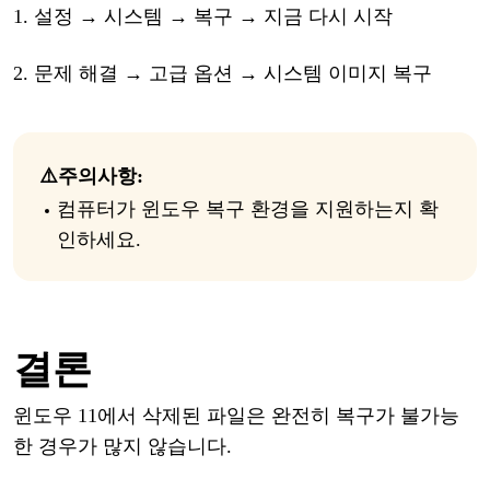
1.
설정
→ 시스템 → 복구 → 지금 다시 시작
2.
문제
해결
→ 고급 옵션 → 시스템 이미지 복구
⚠️
주의
사항
:
컴퓨터가
윈도우
복구
환경을
지원하는지
확
인하세요
.
결론
윈도우
11
에서
삭제된
파일은
완전히
복구가
불가능
한
경우가
많지
않습니다
.