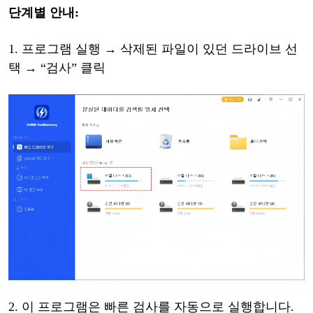
단계별
안내
:
1. 프로그램
실행
→
삭제된
파일이
있던
드라이브
선
택
→
“
검사
”
클릭
2.
이
프로그램은
빠른
검사를
자동으로
실행합니다
.